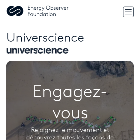
Chan
Universcience
Engagez-
vous
Rejoignez le mouvement et
découvrez toutes les façons de