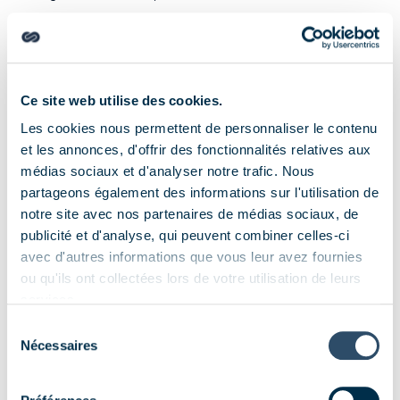
Son extraordinaire potentiel, encore inexploité, est
démontré tout au long de la soixantaine de pages de ce
rapport. Le secteur, qui représentera 3 000 milliards de
dollars par an à l’horizon 2030 et au moins 40 millions
d’emplois selon les estimations de l’OCDE, est en
Ce site web utilise des cookies.
développement constant.
Les cookies nous permettent de personnaliser le contenu
et les annonces, d'offrir des fonctionnalités relatives aux
En témoignent les start-up de l’économie bleue durable,
de plus en plus nombreuses, mises en avant ici dont les
médias sociaux et d'analyser notre trafic. Nous
solutions innovantes permettront de tirer parti de cette
partageons également des informations sur l'utilisation de
formidable ressource présente tout autour de nous.
notre site avec nos partenaires de médias sociaux, de
publicité et d'analyse, qui peuvent combiner celles-ci
Un rapport auquel a contribué Louis-Noël Viviès,
avec d'autres informations que vous leur avez fournies
directeur général d'Energy Observer.
ou qu'ils ont collectées lors de votre utilisation de leurs
services.
Sélection
Nécessaires
du
Engagez-
consentement