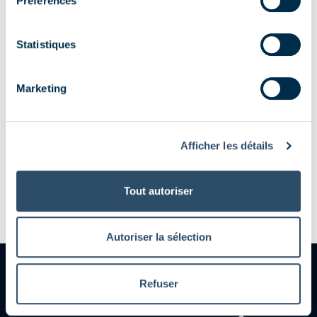
Préférences
vous
Statistiques
Rejoignez le mouvement et
découvrez toutes les façons de
Marketing
vous impliquer dans des actions
concrètes !
Afficher les détails
Nous contacter
Tout autoriser
Autoriser la sélection
Nos mécènes
Mécènes fondateurs
Refuser